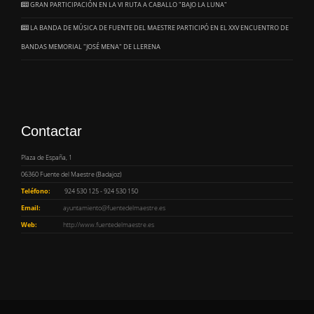
GRAN PARTICIPACIÓN EN LA VI RUTA A CABALLO "BAJO LA LUNA"
LA BANDA DE MÚSICA DE FUENTE DEL MAESTRE PARTICIPÓ EN EL XXV ENCUENTRO DE
BANDAS MEMORIAL "JOSÉ MENA" DE LLERENA
Contactar
Plaza de España, 1
06360 Fuente del Maestre (Badajoz)
Teléfono:
924 530 125 - 924 530 150
Email:
ayuntamiento@fuentedelmaestre.es
Web:
http://www.fuentedelmaestre.es