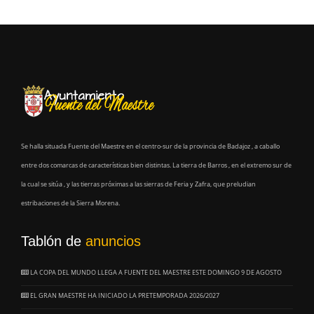
Se halla situada Fuente del Maestre en el centro-sur de la provincia de Badajoz , a caballo
entre dos comarcas de características bien distintas. La tierra de Barros , en el extremo sur de
la cual se sitúa , y las tierras próximas a las sierras de Feria y Zafra, que preludian
estribaciones de la Sierra Morena.
Tablón de
anuncios
LA COPA DEL MUNDO LLEGA A FUENTE DEL MAESTRE ESTE DOMINGO 9 DE AGOSTO
EL GRAN MAESTRE HA INICIADO LA PRETEMPORADA 2026/2027