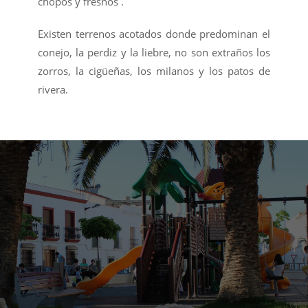
chopos y fresnos .
Existen terrenos acotados donde predominan el
conejo, la perdiz y la liebre, no son extraños los
zorros, la cigüeñas, los milanos y los patos de
rivera.