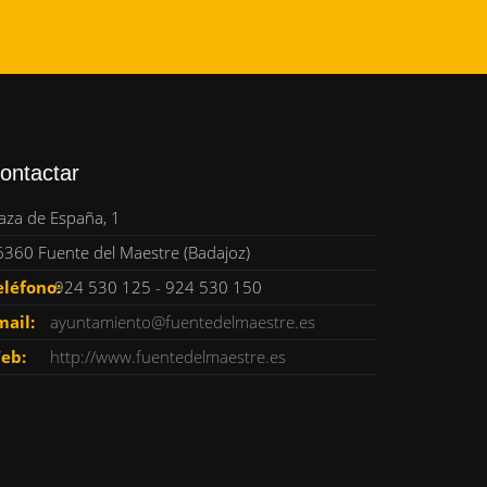
ontactar
aza de España, 1
6360 Fuente del Maestre (Badajoz)
eléfono:
924 530 125 - 924 530 150
mail:
ayuntamiento@fuentedelmaestre.es
eb:
http://www.fuentedelmaestre.es