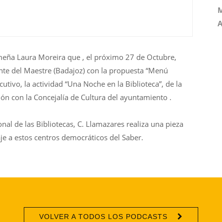
M
A
emeña Laura Moreira que , el próximo 27 de Octubre,
ente del Maestre (Badajoz) con la propuesta “Menú
utivo, la actividad “Una Noche en la Biblioteca”, de la
ón con la Concejalía de Cultura del ayuntamiento .
nal de las Bibliotecas, C. Llamazares realiza una pieza
e a estos centros democráticos del Saber.
VOLVER A TODOS LOS PODCASTS