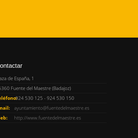
ontactar
aza de España, 1
6360 Fuente del Maestre (Badajoz)
eléfono:
924 530 125 - 924 530 150
mail:
ayuntamiento@fuentedelmaestre.es
eb:
http://www.fuentedelmaestre.es