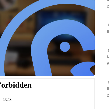
2
0
I
0
M
A
0
I
2