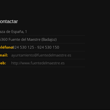
ontactar
aza de España, 1
6360 Fuente del Maestre (Badajoz)
eléfono:
924 530 125 - 924 530 150
mail:
ayuntamiento@fuentedelmaestre.es
eb:
http://www.fuentedelmaestre.es