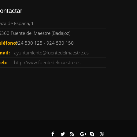
ontactar
aza de España, 1
6360 Fuente del Maestre (Badajoz)
eléfono:
924 530 125 - 924 530 150
mail:
ayuntamiento@fuentedelmaestre.es
eb:
http://www.fuentedelmaestre.es