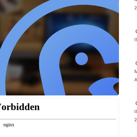
2
0
I
0
M
A
0
I
2