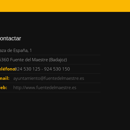
ontactar
aza de España, 1
6360 Fuente del Maestre (Badajoz)
eléfono:
924 530 125 - 924 530 150
mail:
ayuntamiento@fuentedelmaestre.es
eb:
http://www.fuentedelmaestre.es