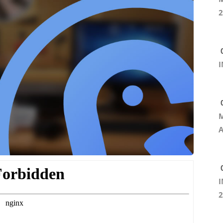
2
0
I
0
M
A
0
I
2