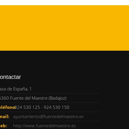
ontactar
aza de España, 1
6360 Fuente del Maestre (Badajoz)
eléfono:
924 530 125 - 924 530 150
mail:
ayuntamiento@fuentedelmaestre.es
eb:
http://www.fuentedelmaestre.es