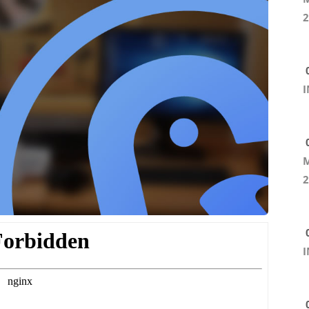
2
0
I
0
M
2
0
I
0