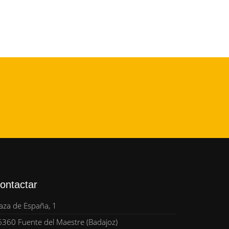
ontactar
aza de España, 1
6360 Fuente del Maestre (Badajoz)