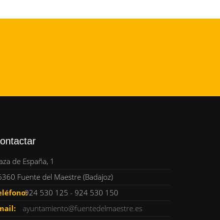
ontactar
aza de España, 1
6360 Fuente del Maestre (Badajoz)
eléfono:
924 530 125 - 924 530 150
mail:
ayuntamiento@fuentedelmaestre.es