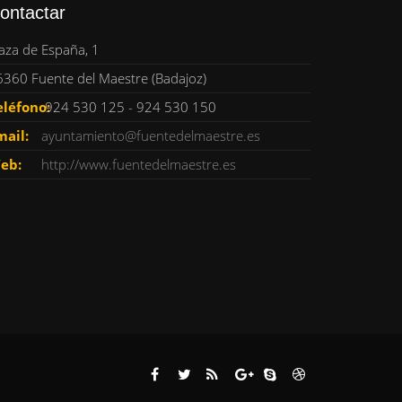
ontactar
aza de España, 1
6360 Fuente del Maestre (Badajoz)
eléfono:
924 530 125 - 924 530 150
mail:
ayuntamiento@fuentedelmaestre.es
eb:
http://www.fuentedelmaestre.es