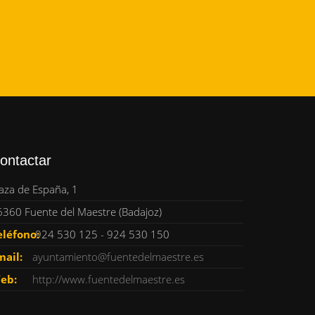
ontactar
aza de España, 1
6360 Fuente del Maestre (Badajoz)
eléfono:
924 530 125 - 924 530 150
mail:
ayuntamiento@fuentedelmaestre.es
eb:
http://www.fuentedelmaestre.es