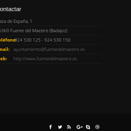
ontactar
aza de España, 1
6360 Fuente del Maestre (Badajoz)
eléfono:
924 530 125 - 924 530 150
mail:
ayuntamiento@fuentedelmaestre.es
eb:
http://www.fuentedelmaestre.es