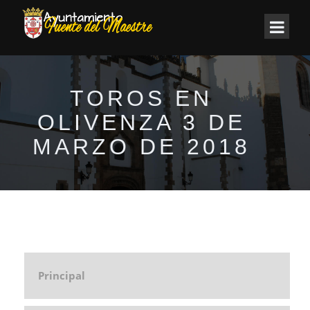
TOROS EN
OLIVENZA 3 DE
MARZO DE 2018
Principal